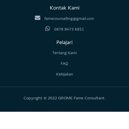
Jatinegara, Kota Jakarta Timur, Daerah Khusus Ibukota Jakarta
13410
Temukan Kami
@grome.id
Grome.ID
@grome.id
GROME
Kontak Kami
famecounselling@gmail.com
0878 8473 6851
Pelajari