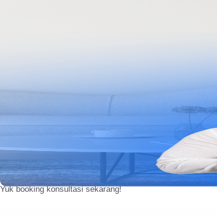
Lihat Layanan Kami
Jangan cuma
dibayangin...
Kamu bis
kok merasakan itu