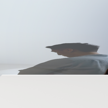
Lihat Problem Identification
Bayangin kalo...
“Kamu bisa
tidur nyenyak
dengan pikiran
tenang
“
“Bangun segar, 
mood happy
, dan siap jalanin hari”
“Komunikasi sama pasangan lancar 
tanpa takut konflik