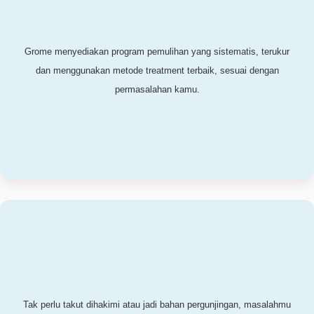
Grome memiliki solusi sesuai dengan permasalahan yang sedang
kamu hadapi, Psikolog kami akan membantumu.
Grome menyediakan program pemulihan yang sistematis, terukur
dan menggunakan metode treatment terbaik, sesuai dengan
permasalahan kamu.