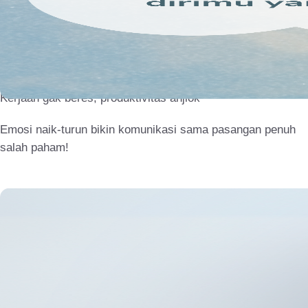
Susah tidur karena
overthinking...
Hasilnya?
Kerjaan gak beres, produktivitas anjlok
Emosi naik-turun bikin komunikasi sama pasangan penuh
salah paham!