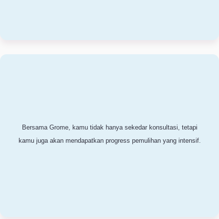
Psikolog-psikolog berpengalaman dari
2 sampai 20
tahun di
bidangnya akan mendampingi kamu menyelesaikan masalahmu.