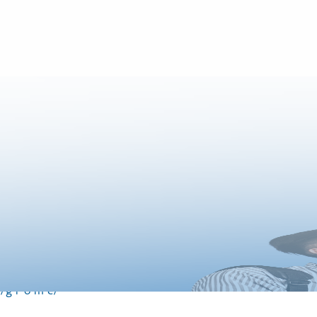
semua
Yuk booking konsultasi sekarang!
Jadwalkan Konsultasimu Sekarang