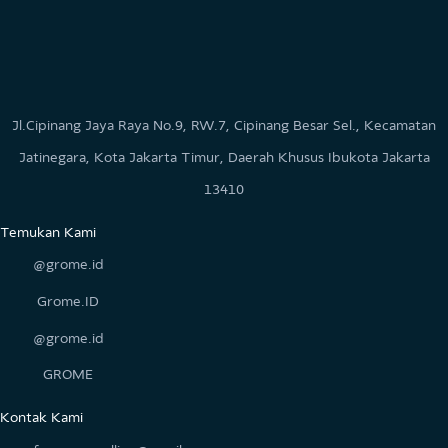
untuk dapat memberikan
Solusi
yang tepat. Di situlah GRO
hadir sebagai pemberi layanan konseling online yang si
diandalkan. Selain itu, terdapat pula layanan pengembangan di
yang dilakukan secara praktis dengan metode daring, sa
dengan layanan konseling yang tersedia. Adapun bebera
contoh layanan yang tersedia di GROME adalah
Konsulta
Gangguan Kecemasan
dan
Konsultasi Pernikahan Online
.
Tahukah kamu, bahwa kamu bisa mendeteksi apakah ka
sedang mengalami kecemasan atau tidak? Jika hal sepert
kesulitan untuk tidur
, dada berdebar dan asam lambung na
karena khawatir berlebih, atau panik hingga menyebabkan ses
nafas kamu rasakan, ada kemungkinan kamu mengalami ganggu
kecemasan. Melakukan konsultasi gangguan kecemasan deng
GROME dapat membantumu untuk memahami mengen
kecemasan serta cara mengatasinya. Kamu juga akan mendap
pendampingan dari ahli yang akan
membantu mengata
kecemasanmu
.
Permasalahan dapat hadir di setiap hubungan. Terkadan
hadirnya permasalahan pada hubungan dapat mempengaru
segala aspek kehidupan. Masalah yang muncul dapat terlihat da
perubahan sikap pada pasangan, perasaan tidak nyaman sa
bersama pasangan, pikiran negatif yang tiba-tiba muncul begi
saja, atau hal lainnya. Kebanyakan orang percaya bahwa masal
pada hubungan mereka dapat diselesaikan sendiri, namun t
jarang malah berujung pada penyesalan. Sehingga memilih unt
konsultasi pernikahan online dengan
psikolog profesional
GRO
adalah pilihan yang bijak.