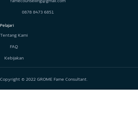
Jadi, tunggu apa lagi? Jangan ragu untuk menyampaikan kel
kesahmu dan selesaikan masalahmu melalui layanan konseli
online terpercaya dari GROME. Segera hubungi GROME d
dapatkan kesempatan untuk berkonsultasi dengan ahli kesehat
mental atau psikolog profesional dan berpengalaman. Selain it
jangan ragu untuk menanyakan
biaya
yang dibutuhkan, at
sekedar bertanya mengenai layanan yang diberikan. Jadi, jang
malu untuk mencari bantuan dan melakukan konseling onli
untuk menjaga kesehatan mental dan hubungan yang lebih bai
Mulai pengalamanmu dan hadapi tantangan dengan dukung
GROME.
Jl.Cipinang Jaya Raya No.9, RW.7, Cipinang Besar Sel., Kecamat
Jatinegara, Kota Jakarta Timur, Daerah Khusus Ibukota Jakart