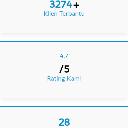
2120
+
Jam Konseling
3274
+
Klien Terbantu
4.7