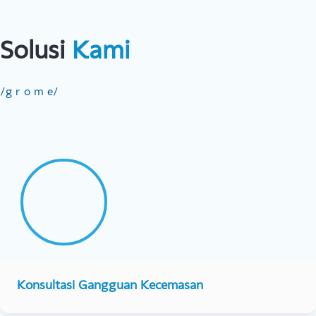
Kamu
leluasa mengatur jadwal konseling
sesuai ketersediaan
waktumu.