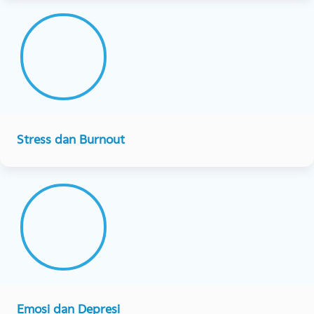
Solusi
Kami
/g r o m e/
Konsultasi Gangguan Kecemasan