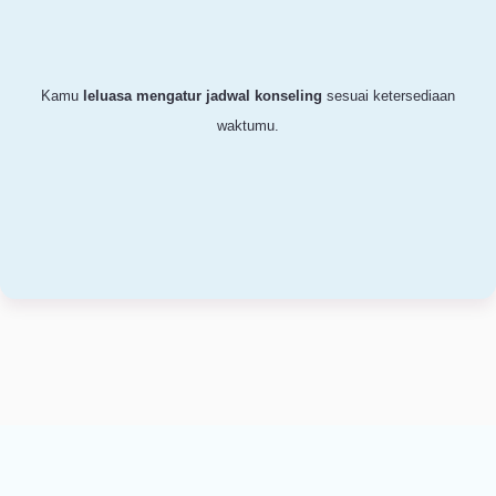
Catatan sesi dari psikolog
bebas
kamu akses untuk jadi pendorong
kemajuan.