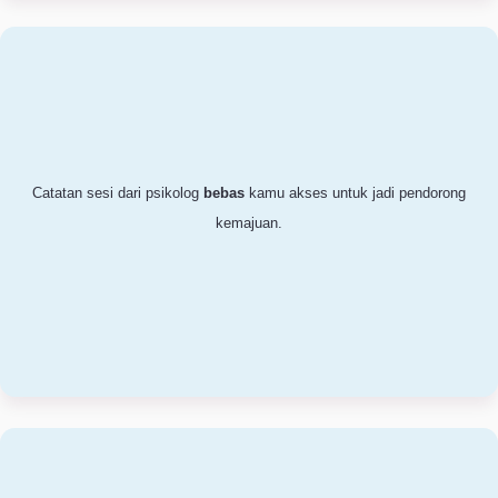
Bersama Grome, kamu tidak hanya sekedar konsultasi, tetapi
kamu juga akan mendapatkan progress pemulihan yang intensif.