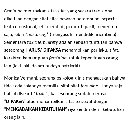
rumah, sosial media, dll. Sebelum lebih jauh, yuk kita tilik 
dulu, yang dimaksud dengan 
feminine
 sendiri tuh apa sih?
Feminine
 merupakan sifat-sifat yang secara tradisional 
dikaitkan dengan sifat-sifat bawaan perempuan, seperti: 
lebih emosional, lebih lembut, penurut, pasif, menerima 
saja, lebih “
nurturing
” (mengasuh, mendidik, membina). 
Sementara 
toxic femininity
 adalah sebuah tuntutan bahwa 
seseorang 
HARUS/ DIPAKSA
 menampilkan perilaku, sifat, 
karakter, kemampuan 
feminine
 untuk kepentingan orang 
lain (laki-laki, dalam budaya patriarki). 
Monica Vermani, seorang psikolog klinis mengatakan bahwa
tidak ada salahnya memiliki sifat-sifat 
feminine
. Hanya saja 
hal ini disebut “
toxic
” jika seseorang sudah merasa 
“DIPAKSA”
 atau menampilkan sifat tersebut dengan 