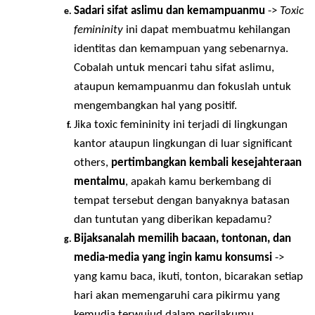
terbaik
”, “
wajar merasa marah
 k
etika 
keinginanmu tidak berjalan semestinya
”, dll.
Sadari kapan dan saat apa kamu dapat 
menjadi dirimu sendiri?
 Saat-saat inilah yang 
dapat membuatmu berjarak dari lingkungan 
atau pihak yang menekanmu untuk 
menampilkan femininitas yang mereka 
inginkan.
Sadari sifat aslimu dan kemampuanmu
 -> 
Toxi
femininity
 ini dapat membuatmu kehilangan 
identitas dan kemampuan yang sebenarnya. 
Cobalah untuk mencari tahu sifat aslimu, 
ataupun kemampuanmu dan fokuslah untuk 
mengembangkan hal yang positif.
Jika toxic femininity ini terjadi di lingkungan 
kantor ataupun lingkungan di luar significant 