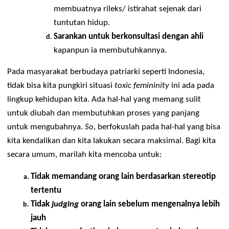
jika ia sudah bersedia bercerita.
Dengarkan dengan aktif
, usahakan 
melontarkan pertanyaan terbuka, hindari 
memotong kalimatnya, hindari melakukan 
judgement, 
tunjukkan empati
 dengan gestur 
bahwa Anda mendengarkannya dengan baik.
Berikan dukungan melalui kesediaan waktu 
anda
 mendengarkan ceritanya dan dorong 
dirinya juga untuk melakukan hal-hal yang 
membuatnya rileks/ istirahat sejenak dari 
tuntutan hidup.
Sarankan untuk berkonsultasi dengan ahli 
kapanpun ia membutuhkannya.
Pada masyarakat berbudaya patriarki seperti Indonesia, 
tidak bisa kita pungkiri situasi 
toxic femininity
 ini ada pada 