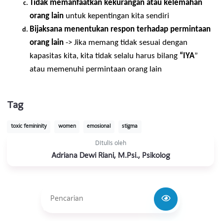
lingkup kehidupan kita. Ada hal-hal yang memang sulit 
untuk diubah dan membutuhkan proses yang panjang 
untuk mengubahnya. 
So
, berfokuslah pada hal-hal yang bisa
kita kendalikan dan kita lakukan secara maksimal. Bagi kita 
secara umum, marilah kita mencoba untuk:
Tidak memandang orang lain berdasarkan stereotip 
tertentu
Tidak 
judging 
orang lain sebelum mengenalnya lebih
jauh
Tidak memanfaatkan kekurangan atau kelemahan 
orang lain
 untuk kepentingan kita sendiri
Bijaksana menentukan respon terhadap permintaan
orang lain
 -> Jika memang tidak sesuai dengan 
kapasitas kita, kita tidak selalu harus bilang 
“IYA
” 
atau memenuhi permintaan orang lain