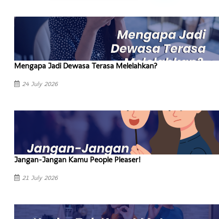
Tag
toxic femininity
women
emosional
stigma
Ditulis oleh
Adriana Dewi Riani, M.Psi., Psikolog