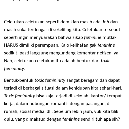
“Ealah, kok bapaknya yang nyuapi makan? Harusnya kan 
ibunya yang suapin. Itu tugas ibu”
Celetukan-celetukan seperti demikian masih ada, 
loh
 dan 
masih suka terdengar di sekeliling kita. Celetukan tersebut 
seperti ingin menyuarakan bahwa sikap
 feminine
 mutlak 
HARUS dimiliki perempuan. Kalo kelihatan gak 
feminine
sedikit, pasti langsung mengundang komentar netizen, ya. 
Nah, celetukan-celetukan itu adalah bentuk dari
 toxic 
femininity
.
Bentuk-bentuk 
toxic femininity
 sangat beragam dan dapat 
terjadi di berbagai 
Toxic femininity
 bisa saja terjadi di sekolah, kantor/ tempat 
kerja, dalam hubungan romantis dengan pasangan, di 