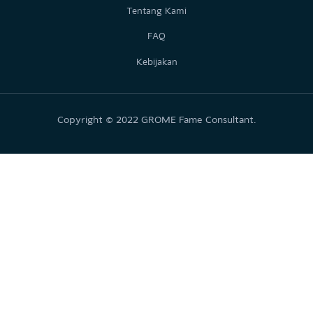
13410
Temukan Kami
@grome.id
Grome.ID
@grome.id
GROME
Kontak Kami
famecounselling@gmail.com
0878 8473 6851
Pelajari
Tentang Kami