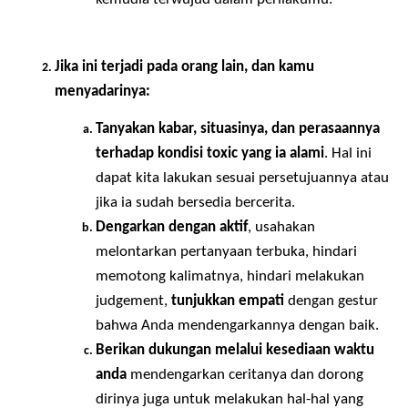
others, 
pertimbangkan
kembali kesejahteraan
mentalmu
, apakah kamu berkembang di 
tempat tersebut dengan banyaknya batasan 
dan tuntutan yang diberikan kepadamu?
Bijaksanalah memilih bacaan, tontonan, dan 
media-media yang ingin kamu konsumsi
 -> 
yang kamu baca, ikuti, tonton, bicarakan setiap
hari akan memengaruhi cara pikirmu yang 
kemudia terwujud dalam perilakumu.
Jika ini terjadi pada orang lain, dan kamu 
menyadarinya:
Tanyakan kabar, situasinya, dan perasaannya 
terhadap kondisi toxic yang ia alami
. Hal ini 
dapat kita lakukan sesuai persetujuannya atau