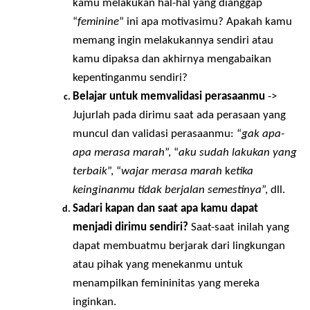
“femininitas”. Apakah dari orang tua? 
Lingkungan? Teman? Pacar? Sosial media? Hal 
ini membantumu untuk menguraikan asal 
muasal dari pemahamanmu tentang 
femininitas ini.
Refleksikan kembali motivasimu
 -> Ketika 
kamu melakukan hal-hal yang dianggap 
“
feminine
” ini apa motivasimu? Apakah kamu 
memang ingin melakukannya sendiri atau 
kamu dipaksa dan akhirnya mengabaikan 
kepentinganmu sendiri?
Belajar untuk memvalidasi perasaanmu
 -> 
Jujurlah pada dirimu saat ada perasaan yang 
muncul dan validasi perasaanmu: “
gak apa-
apa merasa marah
”, “
aku sudah lakukan yang