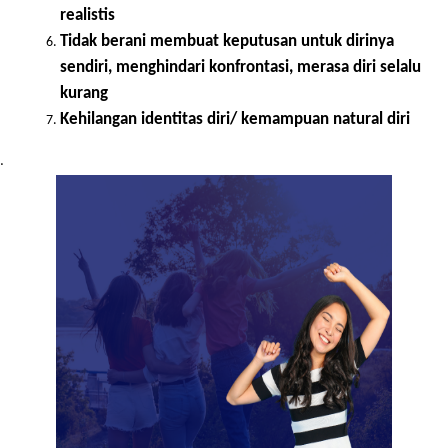
tertentu yang berwenang terhadap keputusan-
keputusannya.
Mengembangkan perasaan cemas, depresi, merasa 
terisolasi
Mengembangkan patokan-patokan yang tidak 
realistis
Tidak berani membuat keputusan untuk dirinya 
sendiri, menghindari konfrontasi, merasa diri selalu 
kurang
Kehilangan identitas diri/ kemampuan natural diri
.