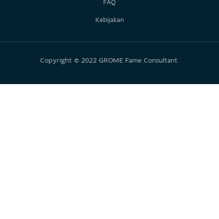
Temukan Kami
@grome.id
Grome.ID
@grome.id
GROME
Kontak Kami
famecounselling@gmail.com
0878 8473 6851
Pelajari
Tentang Kami
FAQ
Kebijakan