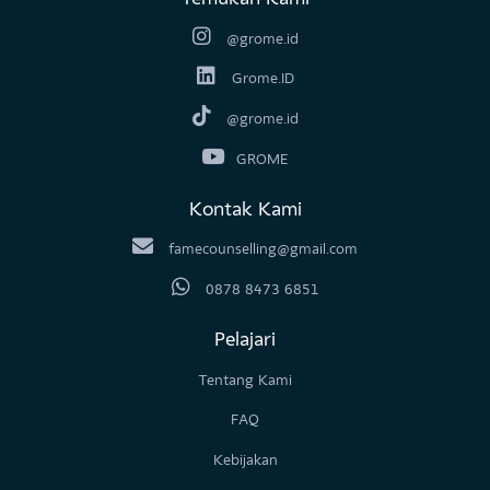
13410
Temukan Kami
@grome.id
Grome.ID
@grome.id
GROME
Kontak Kami
famecounselling@gmail.com
0878 8473 6851
Pelajari
Tentang Kami