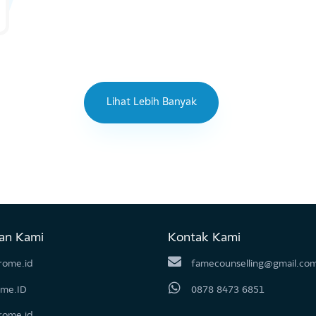
Lihat Lebih Banyak
ukan Kami
Kontak Kami
@grome.id
famecounselling@gm